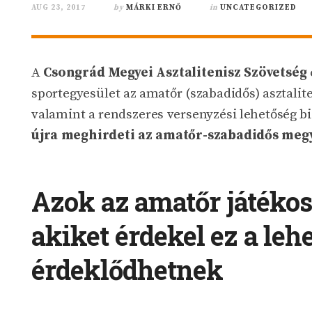
AUG 23, 2017
by
MÁRKI ERNŐ
in
UNCATEGORIZED
A
Csongrád Megyei Asztalitenisz Szövetség
sportegyesület az amatőr (szabadidős) asztalite
valamint a rendszeres versenyzési lehetőség bi
újra meghirdeti az amatőr-szabadidős
megy
Azok az amatőr játékos
akiket érdekel ez a leh
érdeklődhetnek