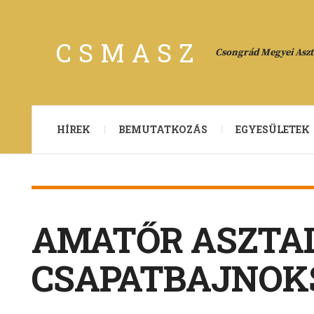
CSMASZ
Csongrád Megyei Asztl
HÍREK
BEMUTATKOZÁS
EGYESÜLETEK
AMATŐR ASZTAL
CSAPATBAJNOK