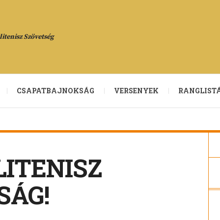
itenisz Szövetség
CSAPATBAJNOKSÁG
VERSENYEK
RANGLIST
ITENISZ
SÁG!