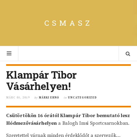
CSMASZ
Klampár Tibor
Vásárhelyen!
MÁRC 05, 2019
by
MÁRKI ERNŐ
in
UNCATEGORIZED
Csütörtökön 16 órától Klampár Tibor bemutató lesz
Hódmezővásárhelyen
a Balogh Imsi Sportcsarnokban.
Szeretettel várnak minden érdeklődőt a szervezők…