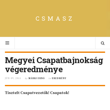
CSMASZ
Megyei Csapatbajnokság
végeredménye
JÚN 09, 2015
by
MÁRKI ERNŐ
in
EREDMÉNY
Tisztelt Csapatvezetők! Csapatok!