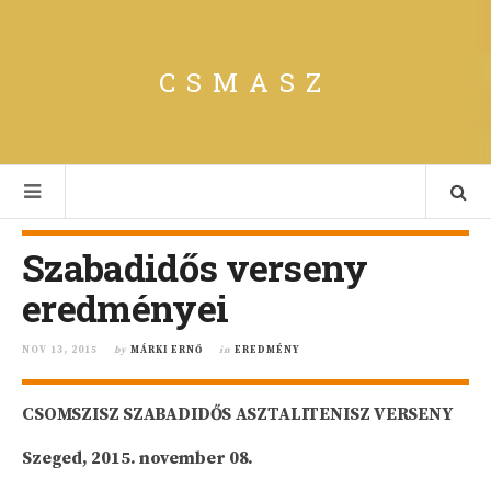
CSMASZ
Szabadidős verseny
eredményei
NOV 13, 2015
by
MÁRKI ERNŐ
in
EREDMÉNY
CSOMSZISZ SZABADIDŐS ASZTALITENISZ VERSENY
Szeged, 2015. november 08.