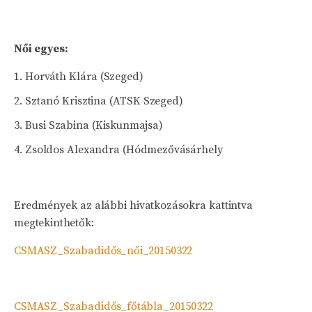
Női egyes:
Horváth Klára (Szeged)
Sztanó Krisztina (ATSK Szeged)
Busi Szabina (Kiskunmajsa)
Zsoldos Alexandra (Hódmezővásárhely
Eredmények az alábbi hivatkozásokra kattintva
megtekinthetők:
CSMASZ_Szabadidős_női_20150322
CSMASZ_Szabadidős_főtábla_20150322