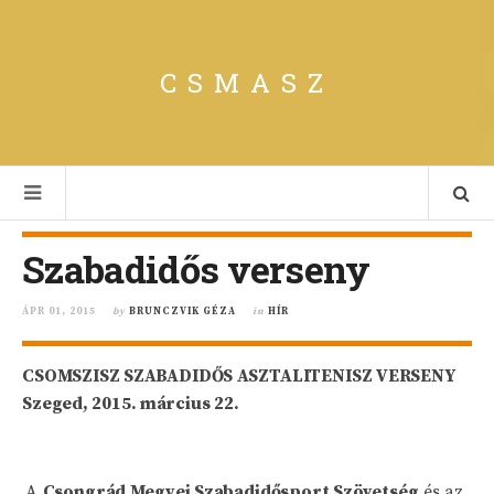
CSMASZ
Szabadidős verseny
ÁPR 01, 2015
by
BRUNCZVIK GÉZA
in
HÍR
CSOMSZISZ SZABADIDŐS ASZTALITENISZ VERSENY
Szeged, 2015. március 22.
A
Csongrád Megyei Szabadidősport Szövetség
és az